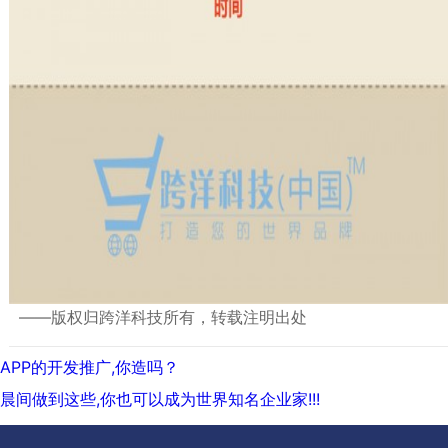
——版权归跨洋科技所有，转载注明出处
文
上
APP的开发推广,你造吗？
章
一
下
晨间做到这些,你也可以成为世界知名企业家!!!
导
篇:
一
航
篇: