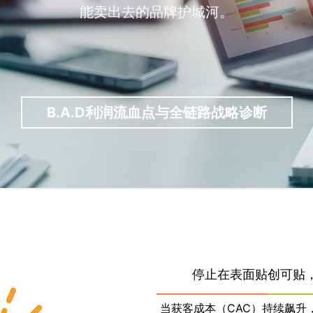
能卖出去的品牌护城河。
B.A.D利润流血点与全链路战略诊断
停止在表面贴创可贴
当获客成本（CAC）持续飙升