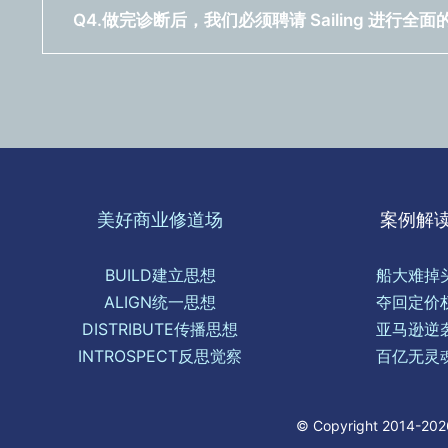
Q4.做完诊断后，我们必须聘请 Sailing 进行
美好商业修道场
案例解
BUILD建立思想
船大难掉
ALIGN统一思想
夺回定价
DISTRIBUTE传播思想
亚马逊逆
INTROSPECT反思觉察
百亿无灵
© Copyright 2014-2026 