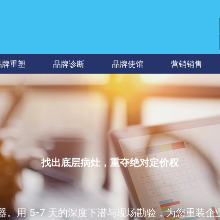
品牌重塑
品牌诊断
品牌使馆
营销销售
找出底层病灶，重夺绝对定价权
。用 5-7 天的深度下潜与现场勘验，为您重装企