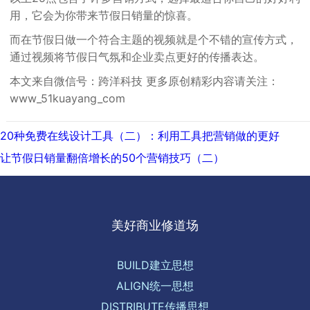
用，它会为你带来节假日销量的惊喜。
而在节假日做一个符合主题的视频就是个不错的宣传方式，
通过视频将节假日气氛和企业卖点更好的传播表达。
本文来自微信号：跨洋科技 更多原创精彩内容请关注：
www_51kuayang_com
文
上
20种免费在线设计工具（二）：利用工具把营销做的更好
章
一
下
让节假日销量翻倍增长的50个营销技巧（二）
导
篇:
一
航
篇:
美好商业修道场
BUILD建立思想
ALIGN统一思想
DISTRIBUTE传播思想