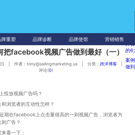
品牌重塑
品牌诊断
品牌使馆
营销销售
文
上
外贸
章
一
的6
如何把facebook视频广告做到最好（一）
导
篇:
下
案例
航
0日
|
作者：
tony@sailingmarketing.us
|
分类：
跨洋博客
|
一
做到
评论(
0
)
篇:
ok上投放视频广告吗？
及和浏览者的互动性怎样？
猫粮是近期在facebook上点击量很高的一则视频广告，浏览者为
这则广告？
起来看一下：