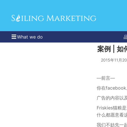
What we do
案例 | 
2015年11月2
—前言—
你在facebo
广告的内容以
Friskies
什么都愿意看
我们不妨先一