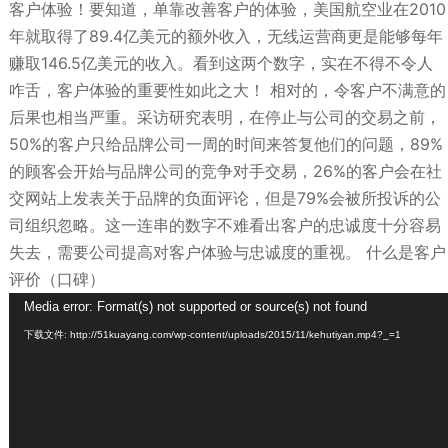
客户体验！要知道，单靠改善客户的体验，美国航空业在2010
年就取得了89.4亿美元的额外收入，无线运营商更是能够每年
赚取146.5亿美元的收入。看到这两个数字，实在不得不令人
咋舌，客户体验的重要性如此之大！ 相对的，令客户不满意的
后果也相当严重。采访研究表明，在停止与公司的交易之前，
50%的客户只给品牌公司一周的时间来答复他们的问题，89%
的顾客会开始与品牌公司的竞争对手交易，26%的客户会在社
交网站上发表关于品牌的负面评论，但是79%会被所投诉的公
司组织忽略。这一连串的数字不难看出客户的忠诚度十分容易
失去，需要公司提高对客户体验与忠诚度的重视。 什么是客户
评价（口碑）
视
Media error: Format(s) not supported or source(s) not found
频
下载文件: http://51kuayang.com/wp-content/uploads/2015/11/kehutiyan.mp4?_=1
播
放
器