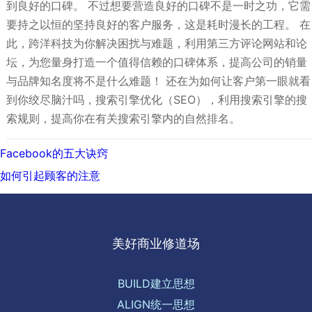
到良好的口碑。 不过想要营造良好的口碑不是一时之功，它需
要持之以恒的坚持良好的客户服务，这是耗时漫长的工程。 在
此，跨洋科技为你解决困扰与难题，利用第三方评论网站和论
坛，为您量身打造一个值得信赖的口碑体系，提高公司的销量
与品牌知名度将不是什么难题！ 还在为如何让客户第一眼就看
到你绞尽脑汁吗，搜索引擎优化（SEO），利用搜索引擎的搜
索规则，提高你在有关搜索引擎内的自然排名。
文
上
Facebook的五大诀窍
章
一
下
如何引起顾客的注意
导
篇:
一
航
篇:
美好商业修道场
BUILD建立思想
ALIGN统一思想