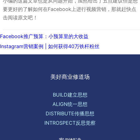
小编的这篇文章也是从问题开始，虽然给出了五点建议但是想
要更好的了解如何在Facebook上进行视频营销，那就赶快点
击阅读原文吧！
文
上
Facebook推广预算：小预算里的大收益
章
一
下
Instagram营销案例 | 如何获得40万铁杆粉丝
导
篇:
一
航
篇:
美好商业修道场
BUILD建立思想
ALIGN统一思想
DISTRIBUTE传播思想
INTROSPECT反思觉察