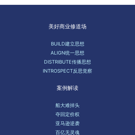
篇:
一
航
篇:
美好商业修道场
BUILD建立思想
ALIGN统一思想
DISTRIBUTE传播思想
INTROSPECT反思觉察
案例解读
船大难掉头
夺回定价权
亚马逊逆袭
百亿无灵魂