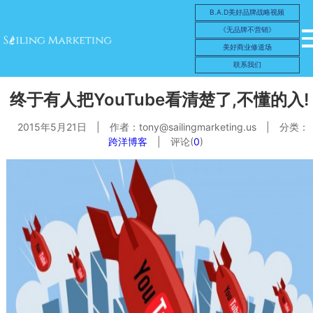
B.A.D美好品牌战略视频
《无品牌不营销》
美好商业修道场
联系我们
终于有人把YouTube看清楚了,不懂的入!
2015年5月21日
|
作者：
tony@sailingmarketing.us
|
分类：
跨洋博客
|
评论(
0
)