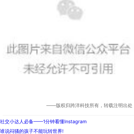
——版权归跨洋科技所有，转载注明出处
文
上
社交小达人必备——1分钟看懂Instagram
章
一
下
谁说闷骚的孩子不能玩转世界!
导